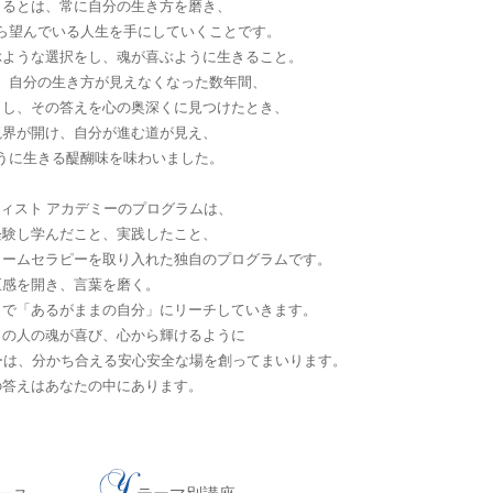
きるとは、常に自分の生き方を磨き、
ら望んでいる人生を手にしていくことです。
ぶような選択をし、魂が喜ぶように生きること。
、自分の生き方が見えなくなった数年間、
りし、その答えを心の奥深くに見つけたとき、
視界が開け、自分が進む道が見え、
うに生きる醍醐味を味わいました。
ィスト アカデミーのプログラムは、
経験し学んだこと、実践したこと、
リームセラピーを取り入れた独自のプログラムです。
五感を開き、言葉を磨く。
とで「あるがままの自分」にリーチしていきます。
くの人の魂が喜び、心から輝けるように
ーは、分かち合える安心安全な場を創ってまいります。
の答えはあなたの中にあります。