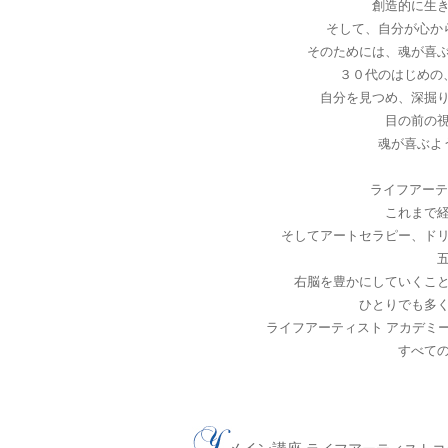
創造的に生
そして、自分が心か
そのためには、魂が喜
３０代のはじめの
自分を見つめ、深掘
目の前の
魂が喜ぶよ
ライフアーテ
これまで
そしてアートセラピー、ド
右脳を豊かにしていくこ
ひとりでも多
ライフアーティスト アカデミ
すべて