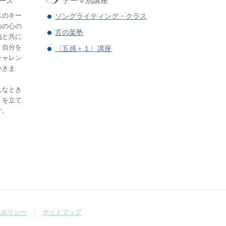
テーマ別講座
ース
スのキー
ソングライティング・クラス
めの心の
言の葉塾
義と共に
。自分を
〈五感＋１〉講座
チャレン
いきま
んなとき
」を立て
す。
ーポリシー
サイトマップ